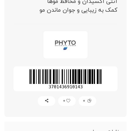
آنتی اکسیدان و محافظ موها
کمک به زیبایی و جوان ماندن مو
3701436910143
0
0