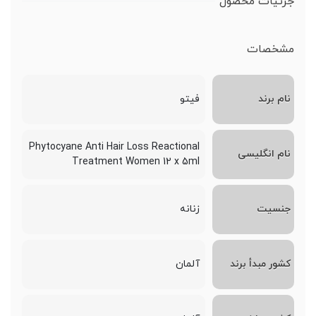
جزئیات محصول
مشخصات
نام برند
فیتو
Phytocyane Anti Hair Loss Reactional
نام انگلیسی
Treatment Women 12 x 5ml
جنسیت
زنانه
کشور مبدأ برند
آلمان