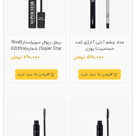
مداد چشم آنتی آلرژی (ضد
ریمل ریوال سوپراستار(Rival
حساسیت) یورن
Super Star) شماره(02Ultra
Black)
590,000 تومان
790,000 تومان
افزودن به سبد خرید
افزودن به سبد خرید