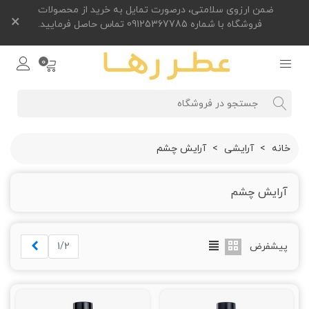
ضمن ارزوی سلامتی، درصورت تمایل به خرید از محصولات
×
فروشگاه با شماره 09125367785 تماس حاصل فرمایید.
0
خانه
>
آرایشی
>
آرایش چشم
آرایش چشم
بعدی
پیشفرض
1/2