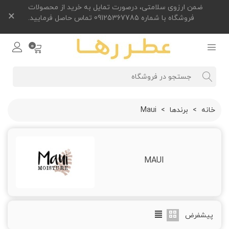
ضمن ارزوی سلامتی، درصورت تمایل به خرید از محصولات
×
فروشگاه با شماره 09125367785 تماس حاصل فرمایید.
0
خانه
>
برندها
>
Maui
MAUI
پیشفرض