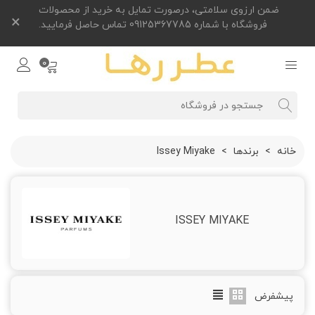
ضمن ارزوی سلامتی، درصورت تمایل به خرید از محصولات
×
فروشگاه با شماره 09125367785 تماس حاصل فرمایید.
0
خانه
>
برندها
>
Issey Miyake
ISSEY MIYAKE
پیشفرض