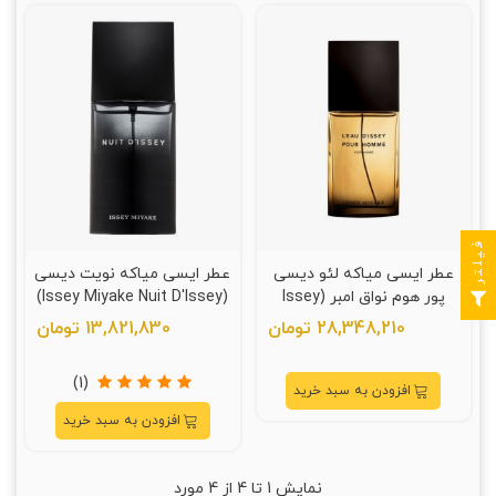
فیلتر
عطر ایسی میاکه لئو دیسی
عطر ایسی میاکه نویت دیسی
پور هوم نواق امبر (Issey
(Issey Miyake Nuit D'Issey)
Miyake L'Eau D'Issey Pour
28,348,210 تومان
13,821,830 تومان
Homme Noir Ambre)
(1)
افزودن به سبد خرید
افزودن به سبد خرید
نمایش
1
تا 4 از 4 مورد