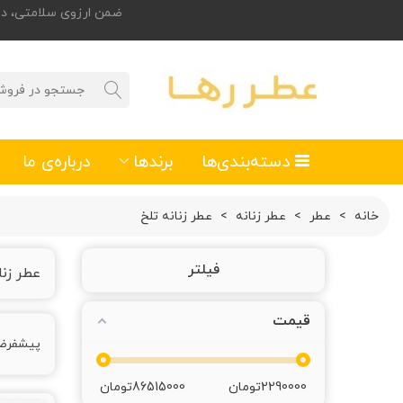
ضمن ارزوی سلامتی، درصورت تمایل
دسته‌بندی‌ها
برندها
درباره‌ی ما
خانه
>
عطر
>
عطر زنانه
>
عطر زنانه تلخ
فیلتر
عطر زنا
قیمت
پیشفر
2290000
تومان
86515000
تومان