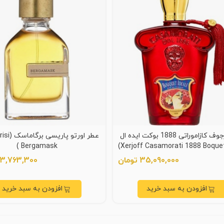
عطر زرجوف کازاموراتی 1888 بوکت ایده ال
عطر اورتو پ
Bergamask )
35,090,000 تومان
23,763,300 توما
افزودن به سبد خرید
افزودن به سبد خرید