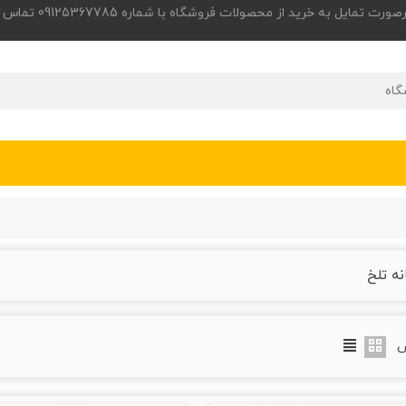
 به خرید از محصولات فروشگاه با شماره 09125367785 تماس حاصل فرمایید.
نه تلخ
ض