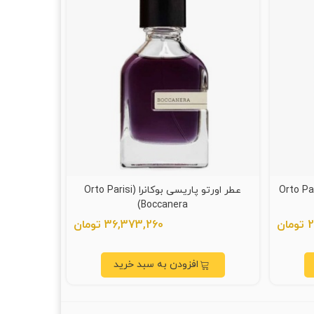
اریسی برگاماسک (Orto Parisi
عطر اورتو پاریسی بوکانرا (Orto Parisi
Boccanera)
ن
36,373,260 تومان
افزودن به سبد خرید