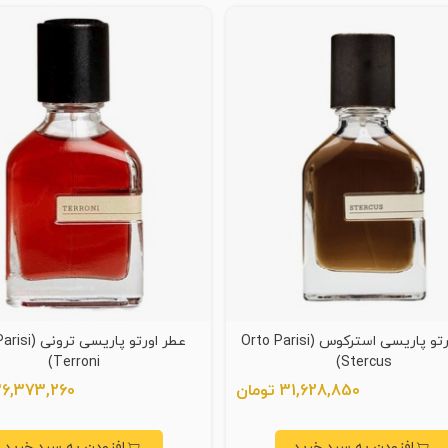
عطر اورتو پاریسی استرکوس (Orto Parisi
عطر اورتو پاریسی
Terroni)
Stercus)
31,628,850 تومان
36,373,260 توما
افزودن به سبد خرید
افزودن به سبد خرید