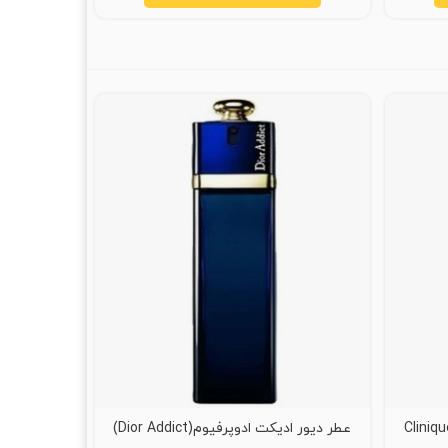
کلینیک آروماتیک الکسیر (Clinique
عطر دیور ادیکت ادوپرفیوم(Dior Addict)