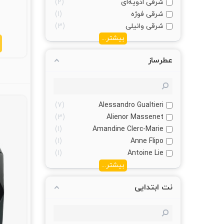
شرقی ادویه‌ای
2
شرقی فوژه
1
شرقی وانیلی
3
بیشتر...
عطرساز
7
Alessandro Gualtieri
3
Alienor Massenet
1
Amandine Clerc-Marie
1
Anne Flipo
1
Antoine Lie
بیشتر...
نت ابتدایی