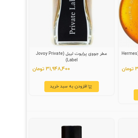
عطر هرمس الکسیر دس مرویلس (Hermes
عطر جووی پرایوت لیبل (Jovoy Private
Label)
ن
31,948,400 تومان
افزودن به سبد خرید