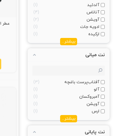
آلدئید
1
آناناس
4
آویشن
2
ادویه جات
1
ارکیده
1
بیشتر...
نت میانی
آفتاب‌پرست باغچه
3
آلو
1
آمبروکسان
1
آویشن
1
ارس
1
بیشتر...
نت پایانی