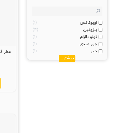
اوپوناکس
1
بنزوئین
4
تولو بالزام
1
جوز هندی
1
جیر
1
بیشتر...