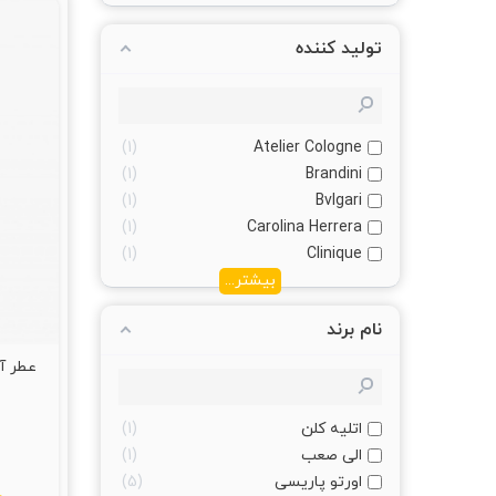
تولید کننده
1
Atelier Cologne
1
Brandini
1
Bvlgari
1
Carolina Herrera
1
Clinique
بیشتر...
نام برند
اتلیه کلن
1
الی صعب
1
اورتو پاریسی
5