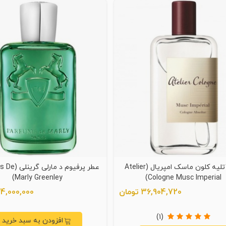
عطر آتلیه کلون ماسک امپریال (Atelier
عطر پرفیوم د م
Marly Greenley)
Cologne Musc Imperial)
36,904,720 تومان
44,000,000 توما
(1)
افزودن به سبد خرید