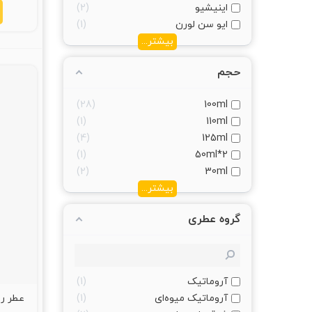
اینیشیو
2
ایو سن لورن
1
بیشتر...
حجم
28
100ml
1
110ml
4
125ml
1
2*50ml
2
30ml
بیشتر...
گروه عطری
آروماتیک
1
آروماتیک میوه‌ای
1