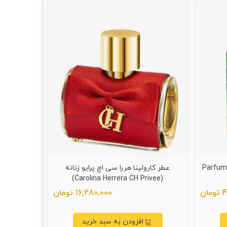
ارلی گرینلی (Parfums De
عطر کارولینا هررا سی اچ پرایو زنانه
(Carolina Herrera CH Privee)
ن
16,280,000 تومان
افزودن به سبد خرید