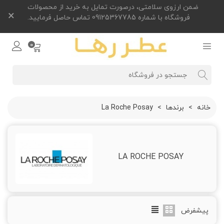
ضمن ارزوی سلامتی، درصورت تمایل به خرید از محصولات
×
فروشگاه با شماره 09125367785 تماس حاصل فرمایید.
0
خانه
>
برندها
>
La Roche Posay
LA ROCHE POSAY
پیشفرض