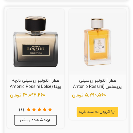
عطر آنتونیو روسینی
عطر آنتونیو روسینی دلچه
پریسنس (Antonio Rossini
ویتا (Antonio Rossini Dolce
Vita)
Presence )
5,290,560 تومان
13,094,260 تومان
(6)
افزودن به سبد خرید
مشاهده بیشتر