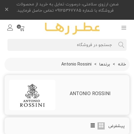
ضمن ارزوی سلامتی، درصورت تمایل به خرید از محصولات
×
فروشگاه با شماره 09125367785 تماس حاصل فرمایید.
0
خانه
>
برندها
>
Antonio Rossini
ANTONIO ROSSINI
پیشفرض