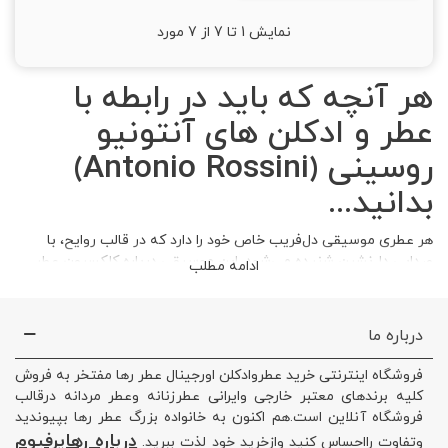
نمایش
1
تا 7 از 7 مورد
هر آنچه که باید در رابطه با
عطر و ادکلن های آنتونیو
روسینی (Antonio Rossini)
بدانید...
هر عطری موسیقی دل‌فریب خاص خود را دارد که در قالب روایح، با
صدایی دل‌نشین شنیده می‌شود. این موسیقی درباره کلکسیون عطر
ادامه مطلب
و
خرید اینترنتی ادو پرفیوم مردانه آنتونیو روسینی
را با رنگ متفاوت‌تری
نشان می‌دهد؛ زیرا هر یک از عطرهای این مجموعه همانند اجراهای
فوق‌العاده آنتونیو روسینی نت‌های موسیقی خاصی را به صحنه اجرا
درباره ما
می‌گذارند.
فروشگاه اینترنتی خرید عطروادکلن اورجینال عطر رها مفتخر به فروش
این مجموعه همانند تاریخچه زندگی نویسنده بزرگ اپرا، ژواکینو آنتونیو
کلیه برندهای معتبر خارجی وایرانی عطرزنانه وعطر مردانه درقالب
روسین است و ارزش هزینه‌کردن را دارد. شما با اسپریِ هر کدام، ترکیب
فروشگاه آنلاین است.هم اکنون به خانواده بزرگ عطر رها بپیوندید
خاصی از نت‌های دل‌انگیز موسیقی را در کل روز با مشامتان حس
درباره رهاپرفیوم
وتفاوت رااحساس کنید وازخرید خود لذت ببرید.
خواهید کرد. در این متن ما به تاریخچه زندگی آنتونیو روسینی