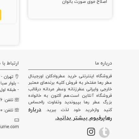
اصلاح موی صورت بانوان
درباره ما
ارتباط با م
فروشگاه اینترنتی خرید عطروادکلن اورجینال
تهران - 
عطر رها مفتخر به فروش کلیه برندهای معتبر
- بلوار صبا
خارجی وایرانی عطرزنانه وعطر مردانه درقالب
- طبقه اول - وا
فروشگاه آنلاین است.هم اکنون به خانواده
تلفن: ۰۲۱۲۲۰۵۰۳۶۶
بزرگ عطر رها بپیوندید وتفاوت رااحساس
درباره
کنید وازخرید خود لذت ببرید.
تلفن: ۰۲۱۲۲۰۵۹۱۷۰
رهاپرفیوم بیشتر بدانید.
fume.com