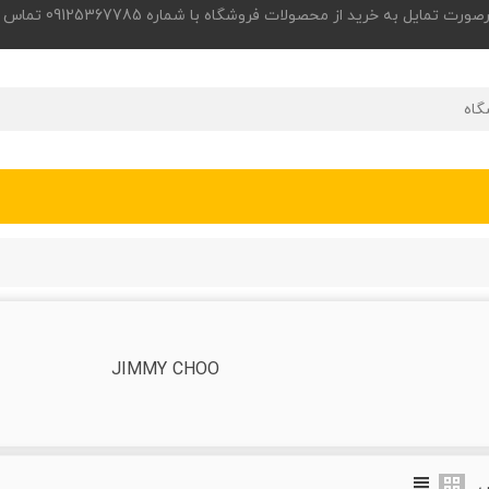
 به خرید از محصولات فروشگاه با شماره 09125367785 تماس حاصل فرمایید.
JIMMY CHOO
ض