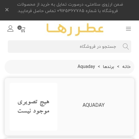
ضمن ارزوی سلامتی، درصورت تمایل به خرید از محصولات
×
فروشگاه با شماره 09125367785 تماس حاصل فرمایید.
0
خانه
>
برندها
>
Aquaday
AQUADAY