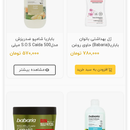
ژل بهداشتی بانوان
باباریا شامپو ضدریزش
باباریا(Babaria) حاوی روغن
مدلS.O.S Caída 500 میلی
گل رز حجم 300 میلی لیتر
لیتر
780,000 تومان
570,000 تومان
مشاهده بیشتر
افزودن به سبد خرید