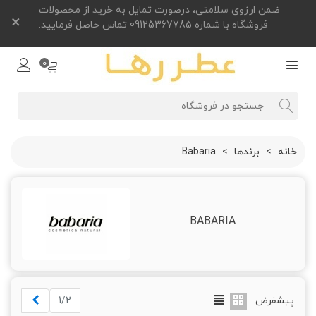
ضمن ارزوی سلامتی، درصورت تمایل به خرید از محصولات
×
فروشگاه با شماره 09125367785 تماس حاصل فرمایید.
0
خانه
>
برندها
>
Babaria
BABARIA
بعدی
پیشفرض
1/2