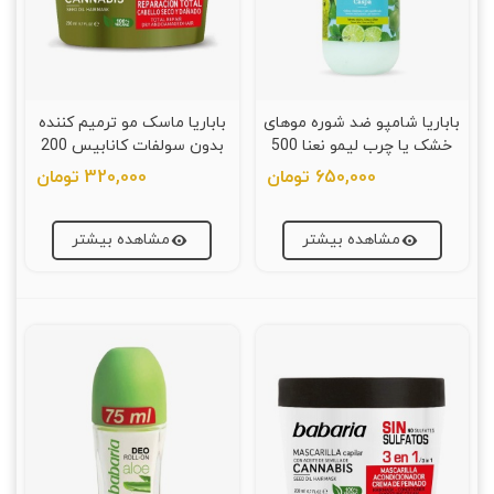
باباریا شامپو ضد شوره موهای
باباریا ماسک مو ترمیم کننده
خشک یا چرب لیمو نعنا 500
بدون سولفات کانابیس 200
میلی لیتر
میلی لیتر
650,000 تومان
320,000 تومان
مشاهده بیشتر
مشاهده بیشتر