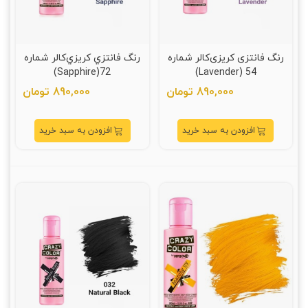
رنگ فانتزی کریزی‌کالر شماره
رنگ فانتزي کريزي‌کالر شماره
72(Sapphire)
54 (Lavender)
890,000 تومان
890,000 تومان
افزودن به سبد خرید
افزودن به سبد خرید