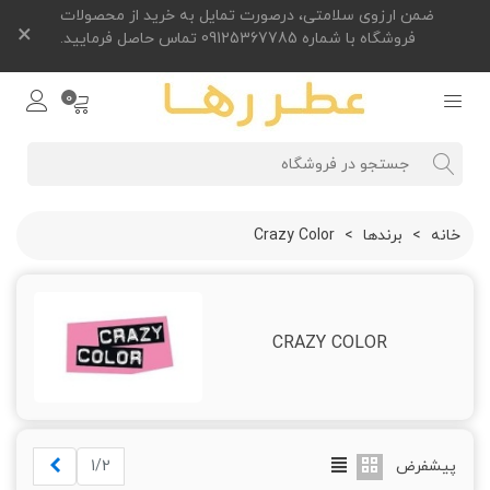
ضمن ارزوی سلامتی، درصورت تمایل به خرید از محصولات
×
فروشگاه با شماره 09125367785 تماس حاصل فرمایید.
0
خانه
>
برندها
>
Crazy Color
CRAZY COLOR
بعدی
پیشفرض
1/2