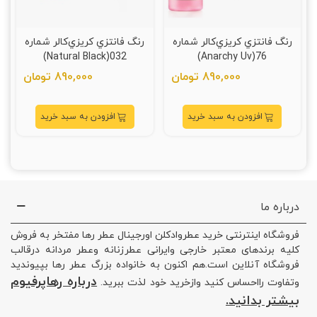
رنگ فانتزي کريزي‌کالر شماره
رنگ فانتزي کريزي‌کالر شماره
032(Natural Black)
76(Anarchy Uv)
890,000 تومان
890,000 تومان
افزودن به سبد خرید
افزودن به سبد خرید
درباره ما
فروشگاه اینترنتی خرید عطروادکلن اورجینال عطر رها مفتخر به فروش
کلیه برندهای معتبر خارجی وایرانی عطرزنانه وعطر مردانه درقالب
فروشگاه آنلاین است.هم اکنون به خانواده بزرگ عطر رها بپیوندید
درباره رهاپرفیوم
وتفاوت رااحساس کنید وازخرید خود لذت ببرید.
بیشتر بدانید.