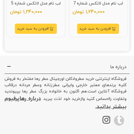
لب نام مدل لاتکس شماره 7
لب نام مدل لاتکس شماره 5
(Nam Latex Lipgloss
(Nam Latex Lipgloss
1,240,000 تومان
1,240,000 تومان
Volume NR5)
Volume NR7)
افزودن به سبد خرید
افزودن به سبد خرید
درباره ما
فروشگاه اینترنتی خرید عطروادکلن اورجینال عطر رها مفتخر به فروش
کلیه برندهای معتبر خارجی وایرانی عطرزنانه وعطر مردانه درقالب
فروشگاه آنلاین است.هم اکنون به خانواده بزرگ عطر رها بپیوندید
درباره رهاپرفیوم
وتفاوت رااحساس کنید وازخرید خود لذت ببرید.
بیشتر بدانید.