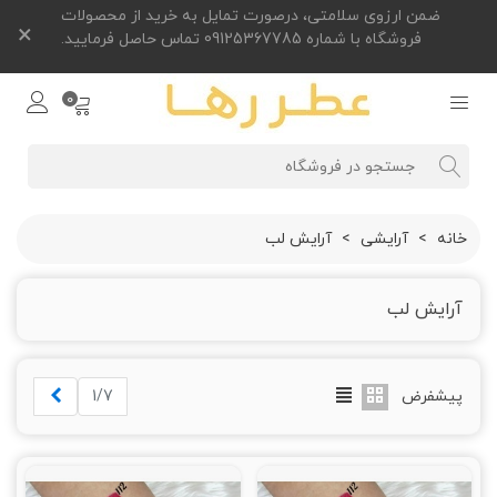
ضمن ارزوی سلامتی، درصورت تمایل به خرید از محصولات
×
فروشگاه با شماره 09125367785 تماس حاصل فرمایید.
0
خانه
>
آرایشی
>
آرایش لب
آرایش لب
بعدی
پیشفرض
1/7