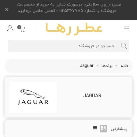
ضمن ارزوی سلامتی، درصورت تمایل به خرید از محصولات
×
فروشگاه با شماره 09125367785 تماس حاصل فرمایید.
0
خانه
>
برندها
>
Jaguar
JAGUAR
پیشفرض