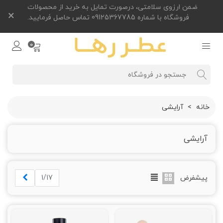
ضمن ارزوی سلامتی، درصورت تمایل به خرید از محصولات
×
فروشگاه با شماره 09125367785 تماس حاصل فرمایید.
0
خانه
>
آرایشی
آرایشی
بعدی
پیشفرض
1/17