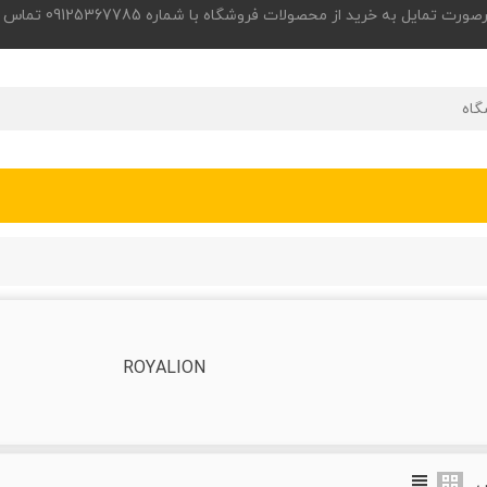
 به خرید از محصولات فروشگاه با شماره 09125367785 تماس حاصل فرمایید.
ROYALION
ض