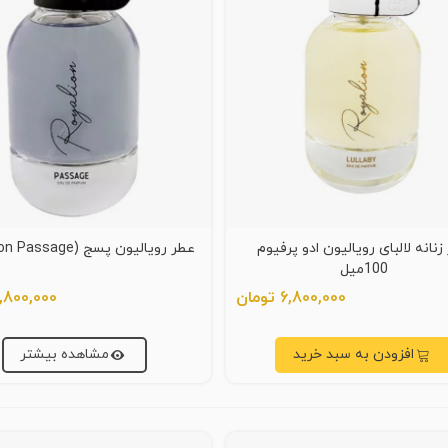
زنانه لالبای رویالیون ادو پرفیوم
عطر رویالیون پسج (Royalion Passage)
100میل
6,800,000 تومان
6,800,000 توم
افزودن به سبد خرید
مشاهده بیشتر