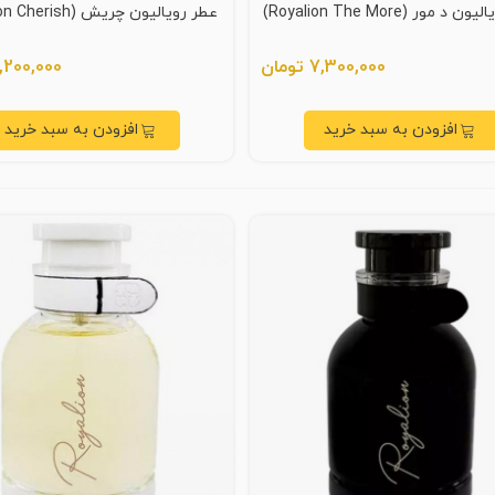
د مور (Royalion The More)
عطر رویالیون چریش (Royalion Cherish)
7,300,000 تومان
6,200,000 توم
افزودن به سبد خرید
افزودن به سبد خرید