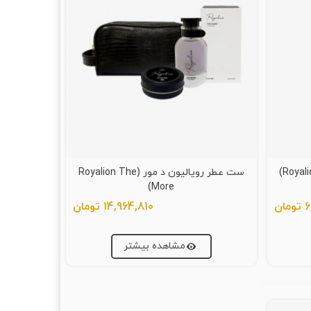
ست عطر رویالیون د مور (Royalion The
More)
ان
14,964,810 تومان
مشاهده بیشتر