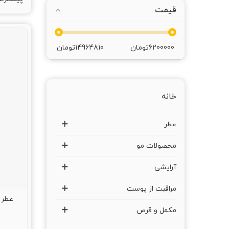
قیمت
6200000
تومان
14964810
تومان
خانه
عطر
محصولات مو
آرایشی
مراقبت از پوست
عطر روی
مکمل و قرص