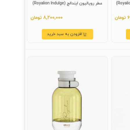
عطر رویالیون ایندالج (Royalion Indulge)
ان
8,200,000 تومان
افزودن به سبد خرید