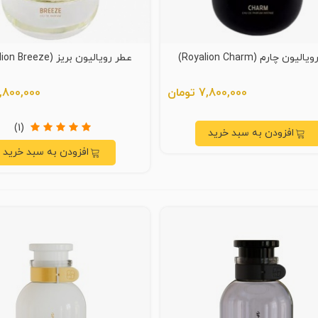
یون چارم (Royalion Charm)
عطر رویالیون بریز (Royalion Breeze)
7,800,000 تومان
6,800,000 توم
(1)
افزودن به سبد خرید
افزودن به سبد خرید