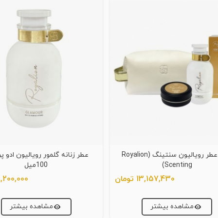
ست عطر رویالیون سنتینگ (Royalion
عطر زنانه گلمور رویالیون ادو پ
Scenting)
100میل
13,157,430 تومان
8,200,000 توم
مشاهده بیشتر
مشاهده بیشتر