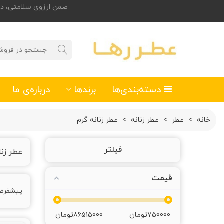
ضمن ارزوی سلامتی، درصورت تمایل
دسته‌بندی‌ها
برندها
درباره‌ی ما
خانه
>
عطر
>
عطر زنانه
>
عطر زنانه گرم
فیلتر
عطر زنا
قیمت
پیشفر
750000
تومان
86515000
تومان