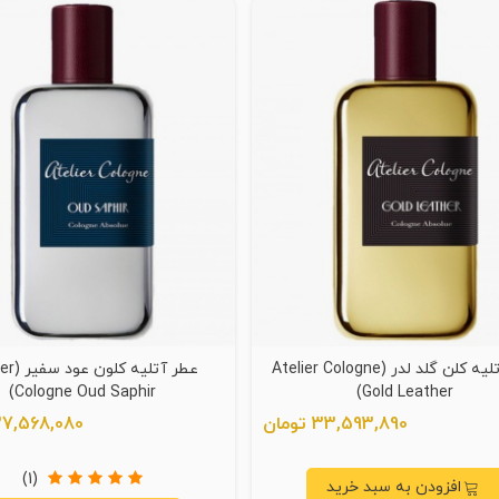
عطر آتلیه کلن گلد لدر (Atelier Cologne
عطر آتلیه 
Cologne Oud Saphir)
Gold Leather)
33,593,890 تومان
37,568,080 توما
(1)
افزودن به سبد خرید