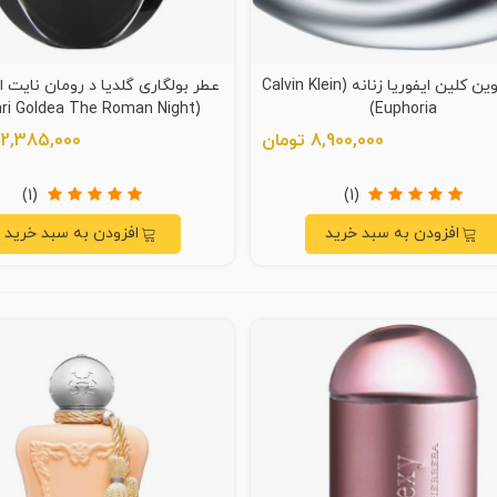
عطر کالوین کلین ایفوریا زنانه (Calvin Klein
عطر بولگاری گلدیا د رومان نایت 
gari Goldea The Roman Night
Euphoria)
Absoloute)
8,900,000 تومان
22,385,000 توما
(1)
(1)
افزودن به سبد خرید
افزودن به سبد خرید