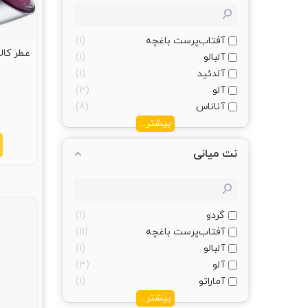
آفتاب‌پرست باغچه
1
آلبالو
1
آلدئید
1
آلو
3
آناناس
8
بیشتر...
نت میانی
گردو
1
آفتاب‌پرست باغچه
11
آلبالو
1
آلو
3
آماراتو
1
بیشتر...