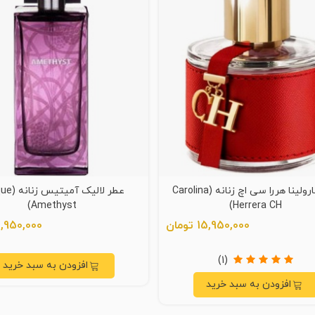
عطر کارولینا هررا سی اچ زنانه (Carolina
عطر لالیک آم
Amethyst)
Herrera CH)
15,950,000 تومان
4,950,000 توم
(1)
افزودن به سبد خرید
افزودن به سبد خرید