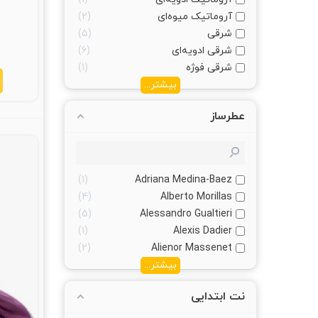
آروماتیک میوه‌ای
2
شرقی
5
شرقی ادویه‌ای
6
شرقی فوژه
1
بیشتر...
عطرساز
1
Adriana Medina-Baez
4
Alberto Morillas
5
Alessandro Gualtieri
1
Alexis Dadier
2
Alienor Massenet
بیشتر...
نت ابتدایی