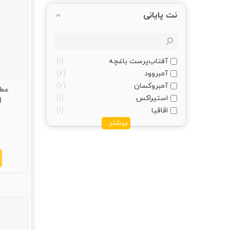
نت پایانی
آفتاب‌پرست باغچه
1
آمبروود
2
آمبروکسان
2
استیراکس
1
rrera 212 S--y)
اقاقیا
1
بیشتر...