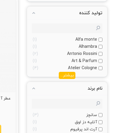
تولید کننده
1
Alfa monte
1
Alhambra
2
Antonio Rossini
1
Art & Parfum
4
Atelier Cologne
بیشتر...
نام برند
سانچز
3
آتلیه دز اوق
1
آرت اند پرفیوم
1