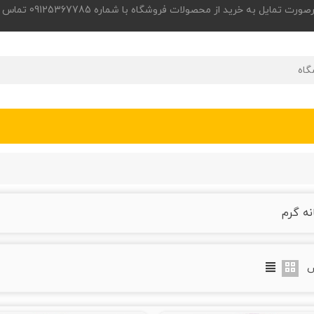
 به خرید از محصولات فروشگاه با شماره 09125367785 تماس حاصل فرمایید.
نه گرم
ض