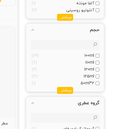
آلفا مونته
1
آنتونیو روسینی
2
بیشتر...
حجم
119
100ml
7
110ml
2
120ml
3
125ml
1
2*50ml
بیشتر...
گروه عطری
آروماتیک ادویه‌ای
1