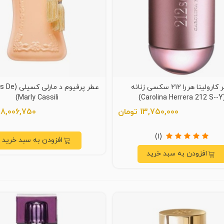
عطر کارولینا هررا ۲۱۲ سکسی زنانه
عطر پرفیوم د م
Marly Cassili)
(Carolina He
13,750,000 تومان
48,006,750 توما
(1)
افزودن به سبد خرید
افزودن به سبد خرید