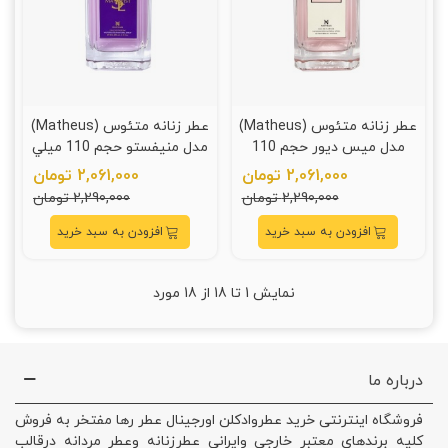
عطر زنانه متئوس (Matheus)
عطر زنانه متئوس (Matheus)
مدل ميس ديور حجم 110
مدل منيفستو حجم 110 ميلي
ميلي ليتر
ليتر
2,061,000 تومان
2,061,000 تومان
2,290,000 تومان
2,290,000 تومان
افزودن به سبد خرید
افزودن به سبد خرید
نمایش
1
تا 18 از 18 مورد
درباره ما
فروشگاه اینترنتی خرید عطروادکلن اورجینال عطر رها مفتخر به فروش
کلیه برندهای معتبر خارجی وایرانی عطرزنانه وعطر مردانه درقالب