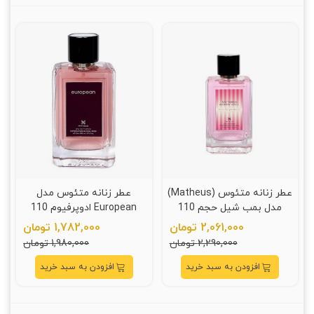
عطر زنانه متئوس (Matheus)
عطر زنانه متئوس مدل
مدل بمب شيل حجم 110
European ادوپرفیوم 110
ميلي ليتر
میلی لیتر
2,061,000 تومان
1,782,000 تومان
2,290,000 تومان
1,980,000 تومان
افزودن به سبد خرید
افزودن به سبد خرید