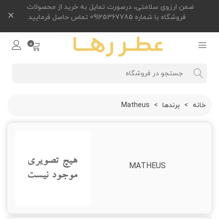
ضمن ارزوی سلامتی، درصورت تمایل به خرید از محصولات
×
فروشگاه با شماره 09125367785 تماس حاصل فرمایید.
0
خانه
>
برندها
>
Matheus
MATHEUS