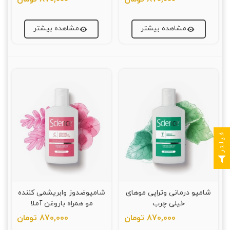
مشاهده بیشتر
مشاهده بیشتر
فیلتر
شامپو درمانی وتراپی موهای
شامپوضدوز وابریشمی کننده
خیلی چرب
مو همراه باروغن آملا
سایسنس(Science)
ساینس(Science)
870,000 تومان
870,000 تومان