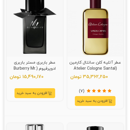
عطر آتلیه کلن سانتال کارمین
عطر باربری مستر باربری
(Atelier Cologne Santal
ادوپرفیوم (Burberry Mr.
Burberry)
Carmin)
35,362,250 تومان
15,490,170 تومان
(7)
افزودن به سبد خرید
افزودن به سبد خرید