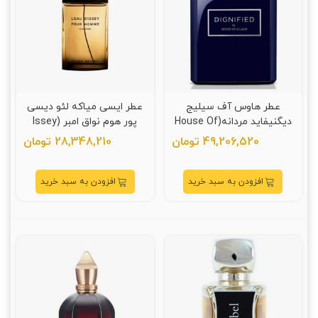
عطر هاوس آف سیلیج
عطر ایسی میاکه لئو دیسی
دیگنیفاید مردانه(House Of
پور هوم نواق امبر (Issey
Miyake L'Eau D'Issey Pour
Sillage Dignified)
49,206,520 تومان
28,348,210 تومان
Homme Noir Ambre)
افزودن به سبد خرید
افزودن به سبد خرید