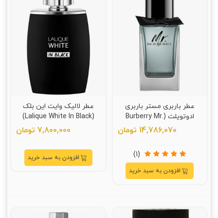
عطر باربری مستر باربری
عطر لالیک وایت این بلک
ادوتویلت (Burberry Mr.
(Lalique White In Black)
Burberry)
14,786,070 تومان
7,800,000 تومان
(1)
افزودن به سبد خرید
افزودن به سبد خرید