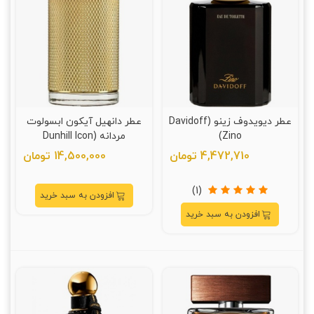
عطر دیویدوف زینو (Davidoff
عطر دانهیل آیکون ابسولوت
Zino)
مردانه (Dunhill Icon
Absolute)
4,472,710 تومان
14,500,000 تومان
(1)
افزودن به سبد خرید
افزودن به سبد خرید