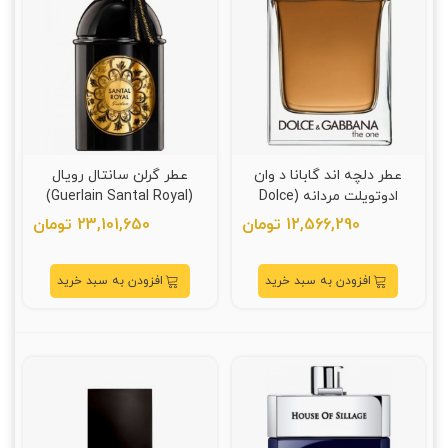
عطر دلچه اند گابانا د وان
عطر گرلن سانتال رویال
ادوتویلت مردانه (Dolce
(Guerlain Santal Royal)
Gabbana The One)
12,566,290 تومان
23,101,650 تومان
افزودن به سبد خرید
افزودن به سبد خرید