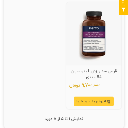
قرص ضد ریزش فیتو سیان
84 عددی
9,700,000 تومان
افزودن به سبد خرید
نمایش
1
تا 5 از 5 مورد