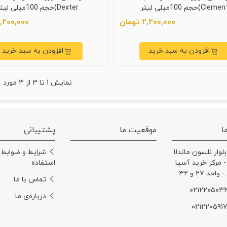
Cleme)حجم 100میلی لیتر
Dexter)حجم 100میلی لیتر
2,200,000 تومان
2,200,000 توم
افزودن به سبد خرید
افزودن به سبد خرید
نمایش
1
تا 3 از 3 مورد
ا
موقعیت ما
پشتیبانی
بلوار نلسون ماندلا
شرایط و ضوابط
 - مرکز خرید آسیا
استفاده
حد ۲۷ و ۳۲
تماس با ما
درباره‌ی ما