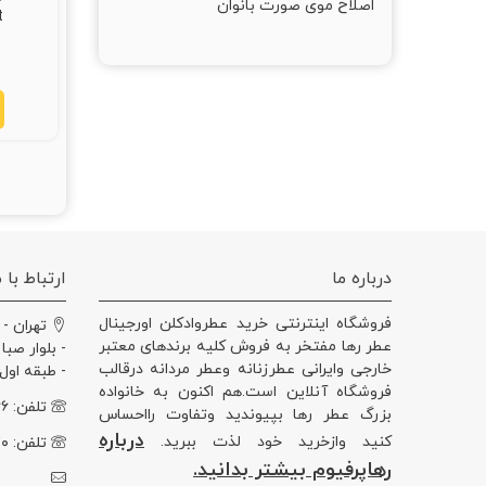
اصلاح موی صورت بانوان
nt
درباره ما
ارتباط با م
فروشگاه اینترنتی خرید عطروادکلن اورجینال
تهران - 
عطر رها مفتخر به فروش کلیه برندهای معتبر
- بلوار صبا
خارجی وایرانی عطرزنانه وعطر مردانه درقالب
- طبقه اول - وا
فروشگاه آنلاین است.هم اکنون به خانواده
تلفن: ۰۲۱۲۲۰۵۰۳۶۶
بزرگ عطر رها بپیوندید وتفاوت رااحساس
درباره
کنید وازخرید خود لذت ببرید.
تلفن: ۰۲۱۲۲۰۵۹۱۷۰
رهاپرفیوم بیشتر بدانید.