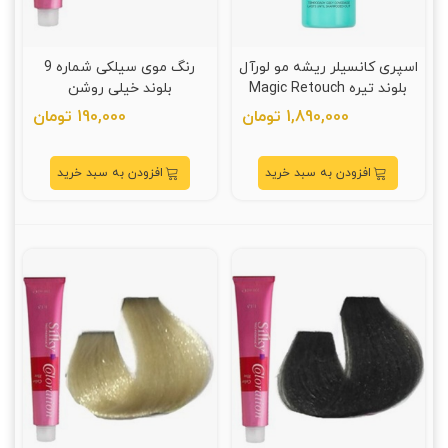
اسپری کانسیلر ریشه مو لورآل
رنگ موی سیلکی شماره 9
بلوند تیره Magic Retouch
بلوند خیلی روشن
حجم 75 میلی لیتر
1,890,000 تومان
190,000 تومان
افزودن به سبد خرید
افزودن به سبد خرید