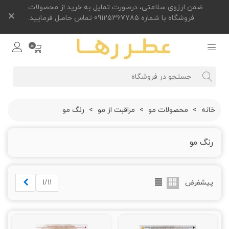
ضمن ارزوی سلامتی، درصورت تمایل به خرید از محصولات
×
فروشگاه با شماره 09125367785 تماس حاصل فرمایید.
0
خانه
>
محصولات مو
>
مراقبت از مو
>
رنگ مو
رنگ مو
بعدی
پیشفرض
1/11