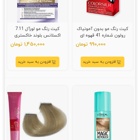
کیت رنگ مو بدون آمونیاک
کیت رنگ مو لورآل 7.11
رولون شماره 41 قهوه ای
اکسلانس بلوند خاکستری
متوسط حجم 59 میلی لیتر
روشن
990,000 تومان
1,450,000 تومان
افزودن به سبد خرید
افزودن به سبد خرید