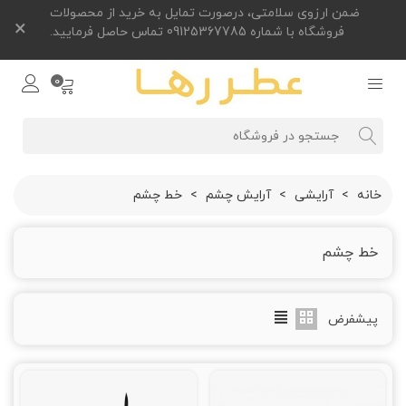
ضمن ارزوی سلامتی، درصورت تمایل به خرید از محصولات
×
فروشگاه با شماره 09125367785 تماس حاصل فرمایید.
0
خانه
>
آرایشی
>
آرایش چشم
>
خط چشم
خط چشم
پیشفرض