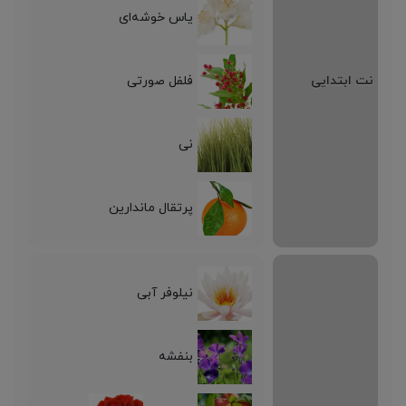
یاس خوشه‌ای
نت ابتدایی
فلفل صورتی
نی
پرتقال ماندارین
نیلوفر آبی
بنفشه