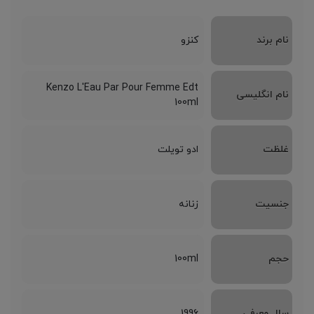
نام برند
کنزو
Kenzo L'Eau Par Pour Femme Edt
نام انگلیسی
100ml
غلظت
ادو تویلت
جنسیت
زنانه
حجم
100ml
سال معرفی
1996