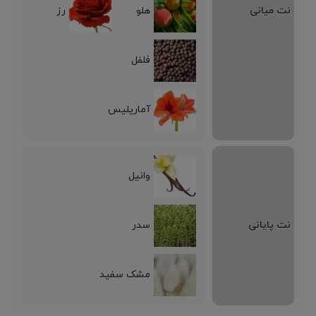
نت میانی
هلو
رز
فلفل
آماریلیس
وانیل
نت پایانی
سدر
مشک سفید