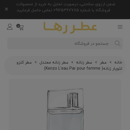
ضمن ارزوی سلامتی، درصورت تمایل به خرید از محصولات
×
فروشگاه با شماره 09125367785 تماس حاصل فرمایید.
0
خانه
>
عطر
>
عطر زنانه
>
عطر زنانه معتدل
>
عطر کنزو
لئوپار زنانه( Kenzo L'eau Par pour femme)