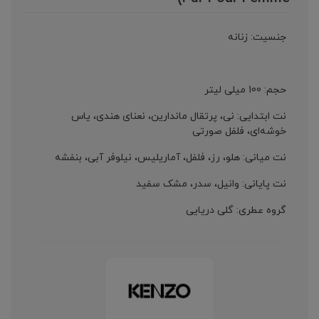
جنسیت: زنانه
حجم: 100 میلی لیتر
نت ابتدایی: نی، پرتقال ماندارین، نعنای هندی، یاس
خوشه‌ای، فلفل صورتی
نت میانی: هلو، رز، فلفل، آماریلیس، نیلوفر آبی، بنفشه
نت پایانی: وانیل، سدر، مشک سفید
گروه عطری: گلی دریایی