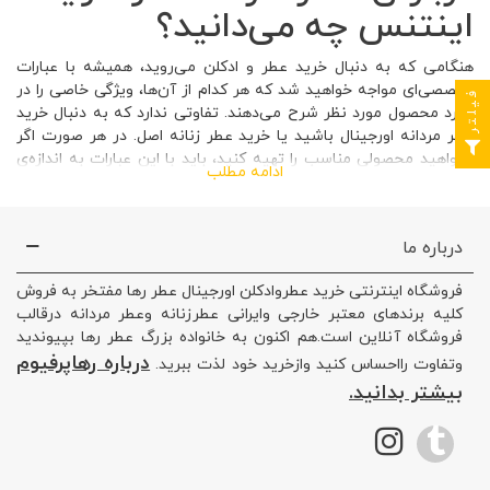
اینتنس چه می‌دانید؟
هنگامی که به دنبال خرید عطر و ادکلن می‌روید، همیشه با عبارات
تخصصی‌ای مواجه خواهید شد که هر کدام از آن‌ها، ویژگی خاصی را در
فیلتر
مورد محصول مورد نظر شرح می‌دهند. تفاوتی ندارد که به دنبال خرید
عطر مردانه اورجینال باشید یا خرید عطر زنانه اصل. در هر صورت اگر
بخواهید محصولی مناسب را تهیه کنید، باید با این عبارات به اندازه‌ی
ادامه مطلب
کافی آشنا باشید.
عطر مردانه
یکی از محصولاتی که در بازار با آن مواجه خواهید شد،
درباره ما
ادو تویلت اینتنس
است. در این مطلب، تصمیم گرفتیم تا با
بررسی این محصول، شما را با نحوه‌ی نام‌گذاری آن آشنا کرده و
فروشگاه اینترنتی خرید عطروادکلن اورجینال عطر رها مفتخر به فروش
همچنین ویژگی‌های مرتبط با آن را برایتان شرح دهیم. با ما همراه
کلیه برندهای معتبر خارجی وایرانی عطرزنانه وعطر مردانه درقالب
باشید.
فروشگاه آنلاین است.هم اکنون به خانواده بزرگ عطر رها بپیوندید
ادو تویلت اینتنس چیست؟
درباره رهاپرفیوم
وتفاوت رااحساس کنید وازخرید خود لذت ببرید.
بیشتر بدانید.
ادو تویلت اینتنس
، در واقع از دو کلمه تشکیل شده است. کلمه‌ی
اول، «ادو تویلت» می‌باشد که در مورد غلظت عطر توضیح می‌دهد. به
طور کلی، محصولات ادو تویلت از غلظتی بین ۵ تا ۱۰ درصد برخوردار