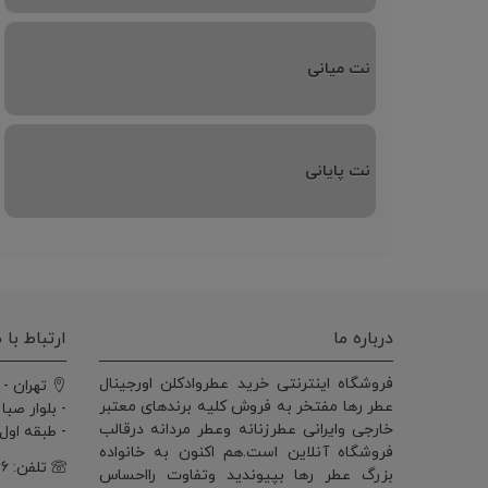
نت میانی
نت پایانی
درباره ما
ارتباط با م
فروشگاه اینترنتی خرید عطروادکلن اورجینال
تهران - 
عطر رها مفتخر به فروش کلیه برندهای معتبر
- بلوار صبا
خارجی وایرانی عطرزنانه وعطر مردانه درقالب
- طبقه اول - وا
فروشگاه آنلاین است.هم اکنون به خانواده
تلفن: ۰۲۱۲۲۰۵۰۳۶۶
بزرگ عطر رها بپیوندید وتفاوت رااحساس