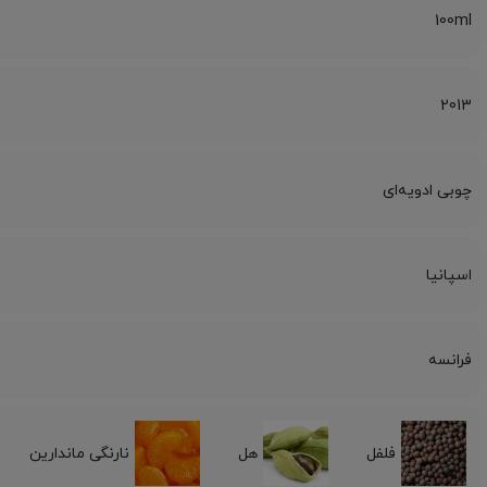
100ml
2013
چوبی ادویه‌ای
اسپانیا
فرانسه
فلفل
هل
نارنگی ماندارین