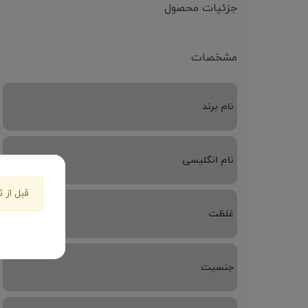
جزئیات محصول
مشخصات
نام برند
نام انگلیسی
قبل از ث
غلظت
جنسیت