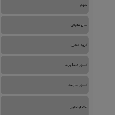
حجم
سال معرفی
گروه عطری
کشور مبدأ برند
کشور سازنده
نت ابتدایی