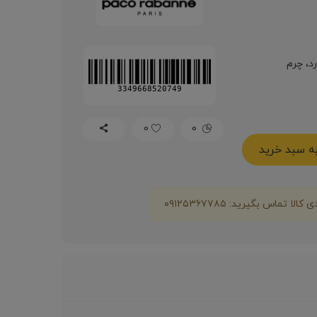
د، چرم
3349668520749
0
0
ه سبد خرید
ماس بگیرید: ۰۹۱۲۵۳۶۷۷۸۵