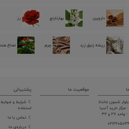
دارچین
بهارنارنج
رز
ریشه زنبق زرد
چرم
نعناع هند
ا
موقعیت ما
پشتیبانی
بلوار نلسون ماندلا
شرایط و ضوابط
 - مرکز خرید آسیا
استفاده
حد ۲۷ و ۳۲
تماس با ما
درباره‌ی ما