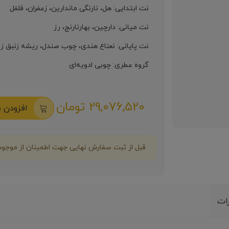
نت ابتدایی: هل، نارنگی ماندارین، زعفران، فلفل
نت میانی: دارچین، بهارنارنج، رز
نت پایانی: نعناع هندی، چوب صندل، ریشه زنبق زر
گروه عطری: چوبی ادویه‌ای
29,076,520 تومان
افزودن ب
قبل از ثبت سفارش نهایی جهت اطمینان از موجودی کالا ت
ات