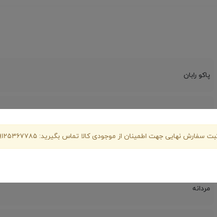
پاکو رابان
Paco Rabanne 1 Million Intense Edt 100ml
بت سفارش نهایی جهت اطمینان از موجودی کالا تماس بگیرید: ۰۹۱۲۵۳۶۷۷۸۵
ادوتویلت اینتنس
مردانه