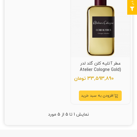
عطر آتلیه کلن گلد لدر
(Atelier Cologne Gold
Leather)
33,593,890 تومان
افزودن به سبد خرید
نمایش
1
تا 5 از 5 مورد