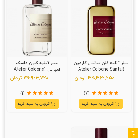
عطر آتلیه کلن سانتال کارمین
عطر آتلیه کلون ماسک
(Atelier Cologne Santal
امپریال (Atelier Cologne
Musc Imperial)
Carmin)
35,362,250 تومان
36,904,720 تومان
(1)
(7)
افزودن به سبد خرید
افزودن به سبد خرید
فیلتر