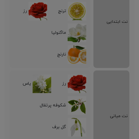
ترنج
رز
نت ابتدایی
ماگنولیا
نارنج
رز
یاس
شکوفه پرتقال
نت میانی
گل برف