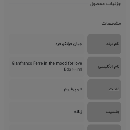
جزئیات محصول
مشخصات
نام برند
جیان فرانکو فره
Gianfranco Ferre in the mood for love
نام انگلیسی
Edp 100ml
غلظت
ادو پرفیوم
جنسیت
زنانه