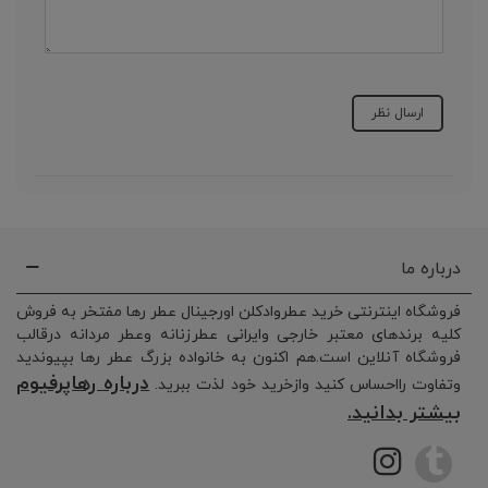
درباره ما
فروشگاه اینترنتی خرید عطروادکلن اورجینال عطر رها مفتخر به فروش
کلیه برندهای معتبر خارجی وایرانی عطرزنانه وعطر مردانه درقالب
فروشگاه آنلاین است.هم اکنون به خانواده بزرگ عطر رها بپیوندید
درباره رهاپرفیوم
وتفاوت رااحساس کنید وازخرید خود لذت ببرید.
بیشتر بدانید.