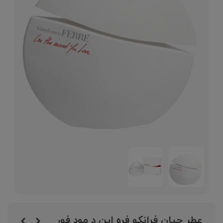
عطر جیان فرانکو فره این د مود فور