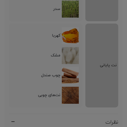
سدر
کهربا
مشک
نت پایانی
چوب صندل
نت‌های چوبی
نظرات