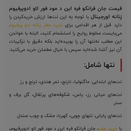
قیمت جان فرانکو فره این د مود فور لاو ادوپرفیوم
زنانه اورجینال
با توجه به این نت‌ها ارزش خریدکردن را
دارد. قبل از هر اقدامی برای
خرید عطر زنانه ادو پرفیوم
می‌بایست مخلوط روایح را استشمام کنید، البته با خواندن
این مطلب نه‌تنها آن را بوییده‌اید بلکه دقیق با ترکیبات
آن نیز آشنا شده‌اید سپس با خیال مطمئن خرید می‌کنید.
نتها شامل:
نت‌های ابتدایی: ماگنولیا، نارنج، تمر هندی، ترنج و رز
نت‌های میانی: رز، یاس، شکوفه‌های پرتقال، گل برف و
سدر
نت‌های پایانی: نتهای چوبی، کهربا، مشک و چوب صندل
با
خرید عطر
، جان فرانکو فره این د مود فور لاو ادوپرفیوم،