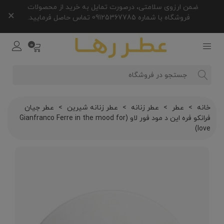
ضمن ارزوی سلامتی، درصورت تمایل به خرید از محصولات
×
فروشگاه با شماره 09125367785 تماس حاصل فرمایید.
0
خانه
>
عطر
>
عطر زنانه
>
عطر زنانه شیرین
>
عطر جیان
فرانکو فره این د مود فور لاو (Gianfranco Ferre in the mood for
love)