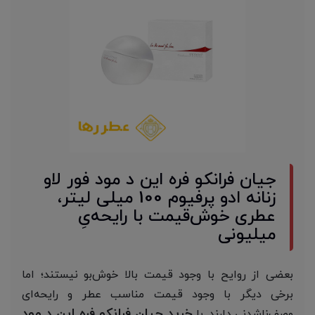
جیان فرانکو فره این د مود فور لاو
زنانه ادو پرفیوم 100 میلی لیتر،
عطری خوش‌قیمت با رایحه‌یِ
میلیونی
بعضی از روایح با وجود قیمت بالا خو‌ش‌بو نیستند؛ اما
برخی دیگر با وجود قیمت مناسب عطر و رایحه‌ای
خرید جیان فرانکو فره این د مود
وصف‌ناشدنی دارند. با